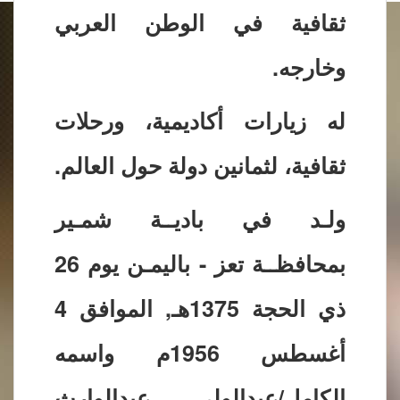
ثقافية في الوطن العربي
وخارجه.
له زيارات أكاديمية، ورحلات
ثقافية، لثمانين دولة حول العالم.
ولـد في باديــة شمـير
بمحافظــة تعز - باليمـن يوم 26
ذي الحجة 1375هـ, الموافق 4
أغسطس 1956م واسمه
الكامل/عبدالولي عبدالوارث