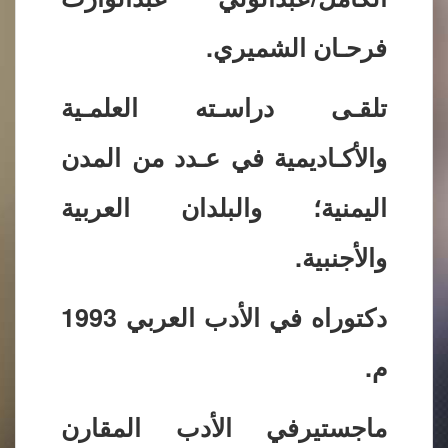
فرحـان الشميري.
تلقـى دراسـته العلمـية
والأكـاديمية في عـدد من المدن
اليمنية؛ والبلدان العربية
والأجنبية.
دكتوراه في الأدب العربي 1993
م.
ماجستيرفي الأدب المقارن