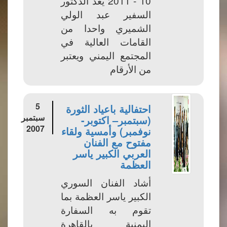
10 - 2011 يعد الدكتور
السفير عبد الولي
الشميري واحدا من
القامات العالية في
المجتمع اليمني ويعتبر
من الأرقام
5
احتفالية باعياد الثورة
سبتمبر
(سبتمبر– اكتوبر-
2007
نوفمبر) وأمسية ولقاء
مفتوح مع الفنان
العربي الكبير ياسر
العظمة
أشاد الفنان السوري
الكبير ياسر العظمة بما
تقوم به السفارة
اليمنية بالقاهرة