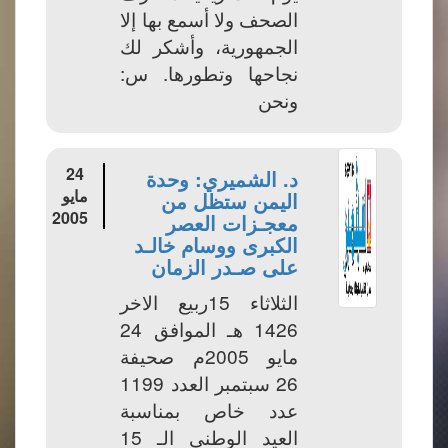
الصحف ولا أسمع بها إلا
الجمهورية، وأشكر لك
نجاحها وتطورها. س:
ونحن
24
د. الشميري: وحدة
مايو
اليمن ستظل من
2005
معجـزات العصر
الكبرى ووسام خالـد
على صـدر الزمان
الثلاثاء 15ربيع الاخر
1426 هـ الموافق 24
مايو 2005م صحيفة
26 سبتمبر العدد 1199
عدد خاص بمناسبة
العيد الوطني الـ 15