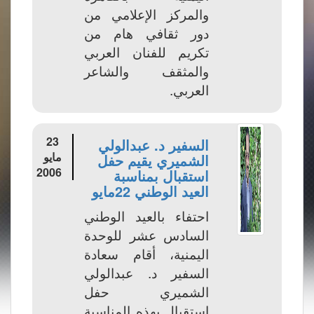
والمركز الإعلامي من
دور ثقافي هام من
تكريم للفنان العربي
والمثقف والشاعر
العربي.
23
السفير د. عبدالولي
مايو
الشميري يقيم حفل
2006
استقبال بمناسبة
العيد الوطني 22مايو
احتفاء بالعيد الوطني
السادس عشر للوحدة
اليمنية، أقام سعادة
السفير د. عبدالولي
الشميري حفل
استقبال بهذه المناسبة